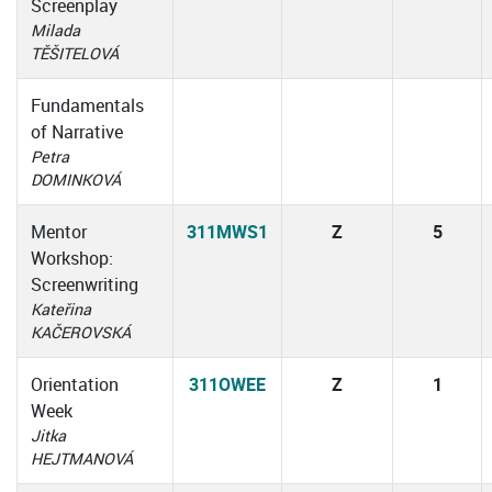
Screenplay
Milada
TĚŠITELOVÁ
Fundamentals
of Narrative
Petra
DOMINKOVÁ
Mentor
311MWS1
Z
5
Workshop:
Screenwriting
Kateřina
KAČEROVSKÁ
Orientation
311OWEE
Z
1
Week
Jitka
HEJTMANOVÁ