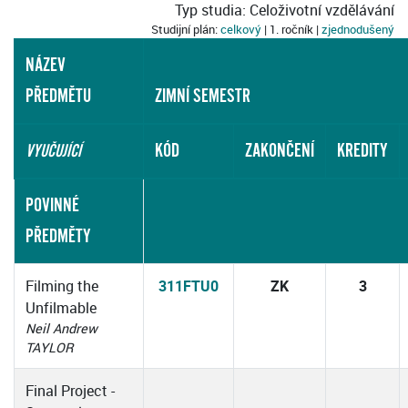
Typ studia: Celoživotní vzdělávání
Studijní plán:
celkový
| 1. ročník |
zjednodušený
NÁZEV
PŘEDMĚTU
ZIMNÍ SEMESTR
KÓD
ZAKONČENÍ
KREDITY
VYUČUJÍCÍ
POVINNÉ
PŘEDMĚTY
Filming the
311FTU0
ZK
3
Unfilmable
Neil Andrew
TAYLOR
Final Project -