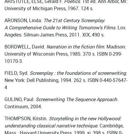
ARISTOTLE, ELSE, Gerald F.
Poetics
. 1st ed. Ann Arbor, MI:
University of Michigan Press, 1967. 124 s.
ARONSON, Linda:
The 21st Century Screenplay:
A Comprehensive Guide to Writing Tomorrow's Films
. Los
Angeles: Silman-James Press, 2011. XIX, 490 s.
BORDWELL, David.
Narration in the fiction film
. Madison:
University of Wisconsin Press, 1985. 370 s. ISBN 0-299-
10170-3.
FIELD, Syd.
Screenplay : the foundations of screenwriting
.
New York: Dell Publishing, 1994. 262 s. ISBN 0-440-57647-
4
GULINO, Paul:
Screenwriting The Sequence Approach
.
Continuum, 2004.
THOMPSON, Kristin.
Storytelling in the new Hollywood:
understanding classical narrative technique
. Cambridge,
Mass.: Harvard University Press, 1999. xi, 398 s. ISBN 0-