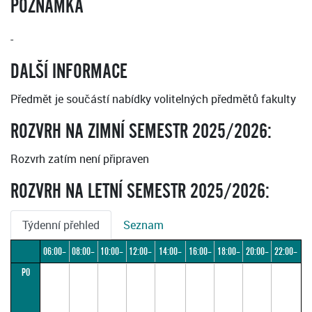
POZNÁMKA
-
DALŠÍ INFORMACE
Předmět je součástí nabídky volitelných předmětů fakulty
ROZVRH NA ZIMNÍ SEMESTR 2025/2026:
Rozvrh zatím není připraven
ROZVRH NA LETNÍ SEMESTR 2025/2026:
Týdenní přehled
Seznam
06:00–
08:00–
10:00–
12:00–
14:00–
16:00–
18:00–
20:00–
22:00–
PO
08:00
10:00
12:00
14:00
16:00
18:00
20:00
22:00
24:00