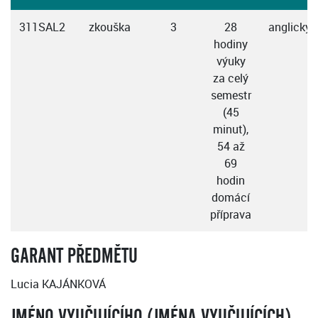
311SAL2
zkouška
3
28
anglicky
hodiny
výuky
za celý
semestr
(45
minut),
54 až
69
hodin
domácí
příprava
GARANT PŘEDMĚTU
Lucia KAJÁNKOVÁ
JMÉNO VYUČUJÍCÍHO (JMÉNA VYUČUJÍCÍCH)