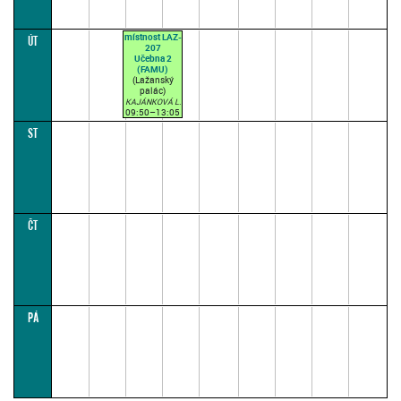
místnost LAZ-
ÚT
207
Učebna 2
(FAMU)
(Lažanský
palác)
KAJÁNKOVÁ L.
09:50–13:05
(přednášková
ST
par. 1)
ČT
PÁ