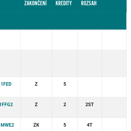
ZAKONČENÍ
KREDITY
ROZSAH
11FED
Z
5
1FFG2
Z
2
2ST
1MWE2
ZK
5
4T