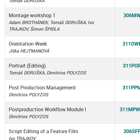
Tomáš DORUŠKA
Montage workshop 1
306MW
Adam BROTHÁNEK, Tomáš DORUŠKA, Ivo
TRAJKOV, Šimon ŠPIDLA
Orientation Week
311OW
Jitka HEJTMANOVÁ
Portrait (Editing)
311PO
Tomáš DORUŠKA, Dimitrios POLYZOS
Post Production Management
311PP
Dimitrios POLYZOS
Postproduction Workflow Module I
311MP
Dimitrios POLYZOS
Script Editing of a Feature Film
306SF
Ivo TRAJKOV