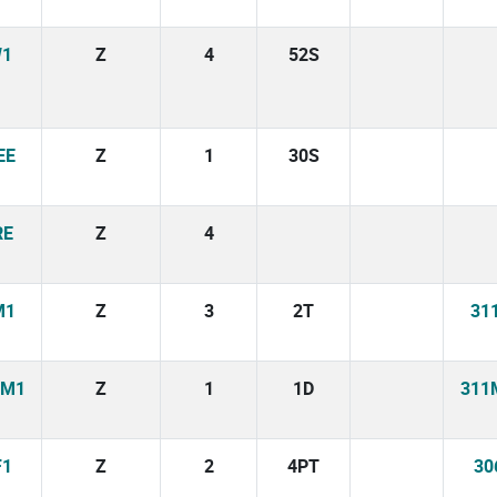
1
Z
4
52S
EE
Z
1
30S
RE
Z
4
M1
Z
3
2T
31
WM1
Z
1
1D
311
F1
Z
2
4PT
30