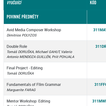
KÓD
VYUČUJÍCÍ
POVINNÉ PŘEDMĚTY
Avid Media Composer Workshop
311MA
Dimitrios POLYZOS
Double Role
311D
Tomáš DORUŠKA, Michael GAHUT, Valerio
Antonio MENDOZA GUILLÉN, Priit POHJALA
Final Project - Editing
Tomáš DORUŠKA
Fundamentals of FIlm Grammar
311FF
Marguerite FARAG
Mentor Workshop: Editing
311MW