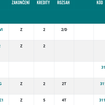
ZAKONČENÍ
KREDITY
ROZSAH
KÓD
VI
Z
2
2/D
R
Z
2
3
G
Z
2
2T
31
E1
Z
5
4T
31