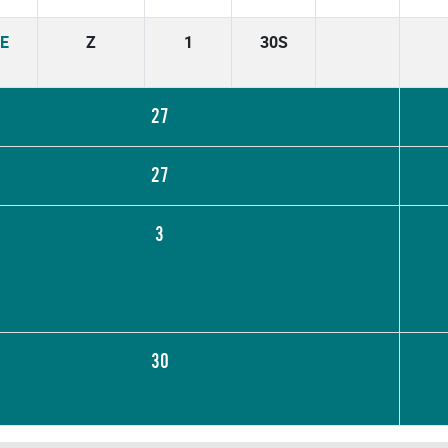
E
Z
1
30S
27
27
3
30