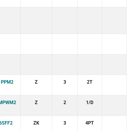
1PPM2
Z
3
2T
MPWM2
Z
2
1/D
6SFF2
ZK
3
4PT