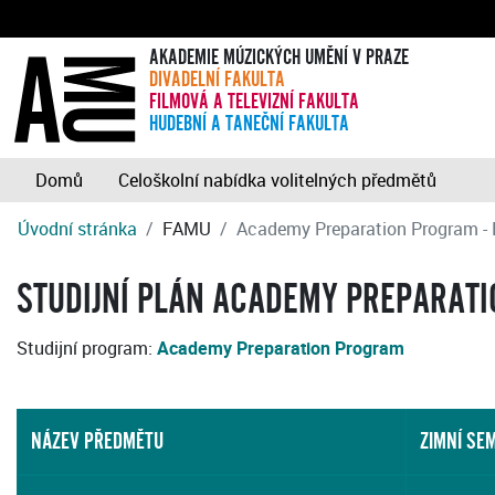
AKADEMIE MÚZICKÝCH UMĚNÍ V PRAZE
DIVADELNÍ FAKULTA
FILMOVÁ A TELEVIZNÍ FAKULTA
HUDEBNÍ A TANEČNÍ FAKULTA
Domů
Celoškolní nabídka volitelných předmětů
Úvodní stránka
FAMU
Academy Preparation Program - 
STUDIJNÍ PLÁN ACADEMY PREPARATIO
Studijní program:
Academy Preparation Program
NÁZEV PŘEDMĚTU
ZIMNÍ SE