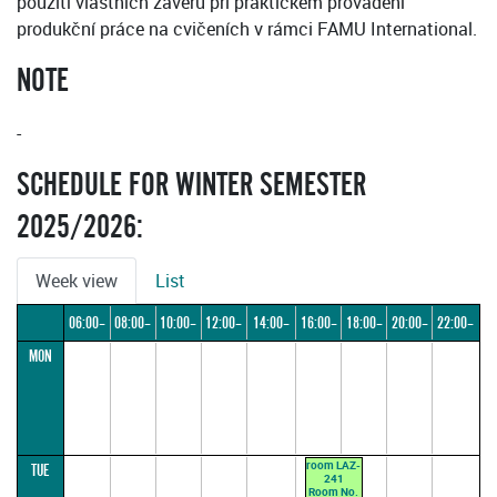
použití vlastních závěrů při praktickém provádění
produkční práce na cvičeních v rámci FAMU International.
NOTE
-
SCHEDULE FOR WINTER SEMESTER
2025/2026:
Week view
List
06:00–
08:00–
10:00–
12:00–
14:00–
16:00–
18:00–
20:00–
22:00–
MON
08:00
10:00
12:00
14:00
16:00
18:00
20:00
22:00
24:00
room LAZ-
TUE
241
Room No.