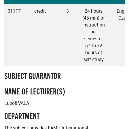
311PT
credit
3
24 hours
Englis
(45 min) of
Czec
instruction
per
semester,
57 to 72
hours of
self-study
SUBJECT GUARANTOR
NAME OF LECTURER(S)
Luboš VÁLA
DEPARTMENT
The subject provides FAMU International