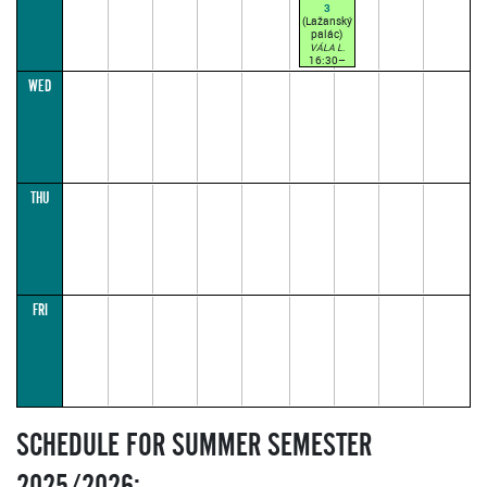
3
(Lažanský
palác)
VÁLA L.
16:30–
18:55
WED
(lecture
parallel1)
7.10. - 25.11.
THU
FRI
SCHEDULE FOR SUMMER SEMESTER