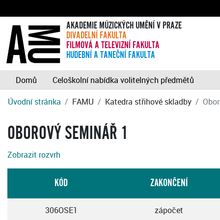
AKADEMIE MÚZICKÝCH UMĚNÍ V PRAZE
DIVADELNÍ FAKULTA
FILMOVÁ A TELEVIZNÍ FAKULTA
HUDEBNÍ A TANEČNÍ FAKULTA
Domů
Celoškolní nabídka volitelných předmětů
Úvodní stránka
FAMU
Katedra střihové skladby
Obor
OBOROVÝ SEMINÁŘ 1
Zobrazit rozvrh
KÓD
ZAKONČENÍ
306OSE1
zápočet