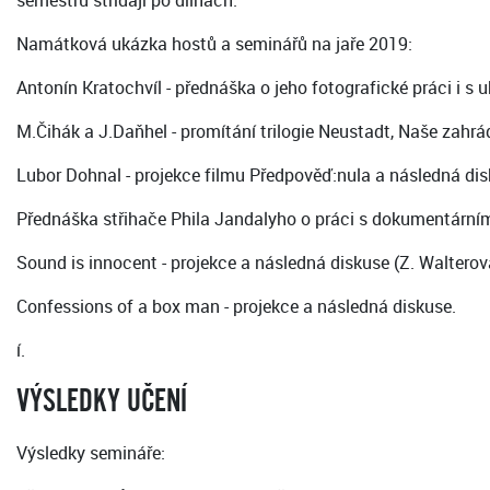
semestru střídají po dílnách.
Namátková ukázka hostů a seminářů na jaře 2019:
Antonín Kratochvíl - přednáška o jeho fotografické práci i s
M.Čihák a J.Daňhel - promítání trilogie Neustadt, Naše zah
Lubor Dohnal - projekce filmu Předpověď:nula a následná dis
Přednáška střihače Phila Jandalyho o práci s dokumentárním
Sound is innocent - projekce a následná diskuse (Z. Walterov
Confessions of a box man - projekce a následná diskuse.
í.
VÝSLEDKY UČENÍ
Výsledky semináře: