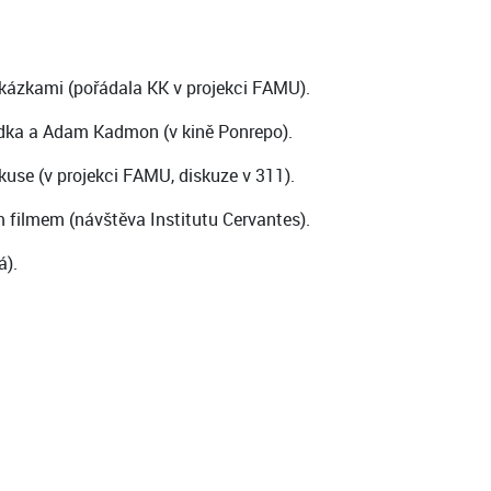
 ukázkami (pořádala KK v projekci FAMU).
rádka a Adam Kadmon (v kině Ponrepo).
kuse (v projekci FAMU, diskuze v 311).
 filmem (návštěva Institutu Cervantes).
á).