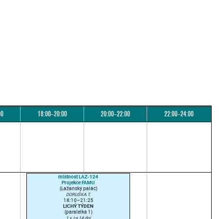
00
18:00–20:00
20:00–22:00
22:00–24:00
místnost LAZ-124
Projekce FAMU
(Lažanský palác)
DORUŠKA T.
18:10–21:25
LICHÝ TÝDEN
(paralelka 1)
1 x za 14 dní