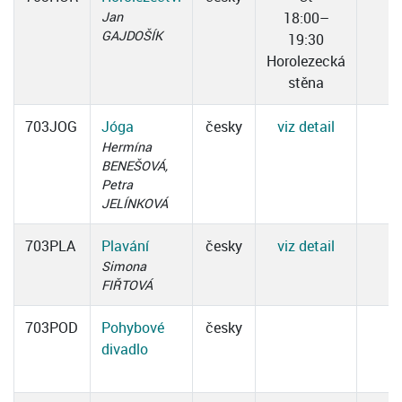
Jan
18:00–
GAJDOŠÍK
19:30
Horolezecká
stěna
703JOG
Jóga
česky
viz detail
Hermína
BENEŠOVÁ,
Petra
JELÍNKOVÁ
703PLA
Plavání
česky
viz detail
Simona
FIŘTOVÁ
703POD
Pohybové
česky
divadlo