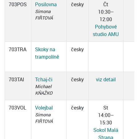
703POS
Posilovna
česky
Čt
Simona
10:30–
FIŘTOVÁ
12:00
Pohybové
studio AMU
703TRA
Skoky na
česky
trampolíně
703TAI
Tchaj-či
česky
viz detail
Michael
KŇAŽKO
703VOL
Volejbal
česky
St
Simona
14:00–
FIŘTOVÁ
15:30
Sokol Malá
Strana