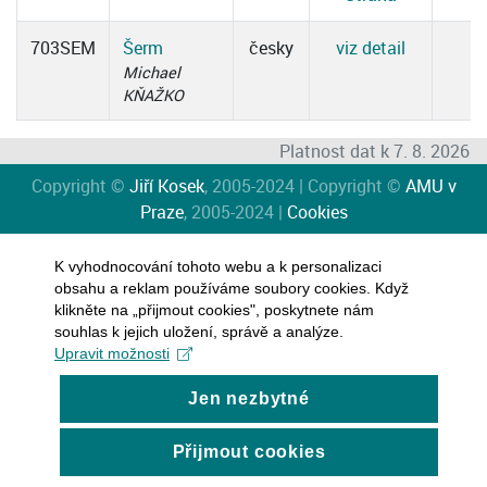
703SEM
Šerm
česky
viz detail
Michael
KŇAŽKO
Platnost dat k 7. 8. 2026
Copyright ©
Jiří Kosek
, 2005-2024 | Copyright ©
AMU v
Praze
, 2005-2024 |
Cookies
K vyhodnocování tohoto webu a k personalizaci
obsahu a reklam používáme soubory cookies. Když
klikněte na „přijmout cookies", poskytnete nám
souhlas k jejich uložení, správě a analýze.
Upravit možnosti
Jen nezbytné
Přijmout cookies