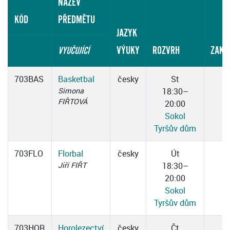
NÁZEV
KÓD
PŘEDMĚTU
JAZYK
VÝUKY
ROZVRH
ZAKO
VYUČUJÍCÍ
703BAS
Basketbal
česky
St
Simona
18:30–
FIŘTOVÁ
20:00
Sokol
Tyršův dům
703FLO
Florbal
česky
Út
Jiří FIŘT
18:30–
20:00
Sokol
Tyršův dům
703HOR
Horolezectví
česky
Čt